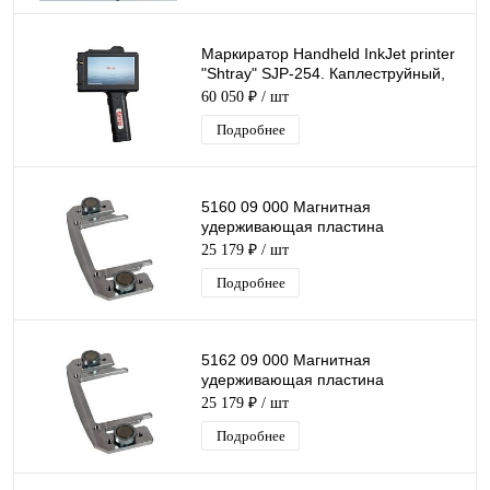
Маркиратор Handheld InkJet printer
"Shtray" SJP-254. Каплеструйный,
ручной, аккумуляторный. Высота
60 050 ₽
/ шт
символа от 1мм до 25.4 мм
Подробнее
5160 09 000 Магнитная
удерживающая пластина
дляFlyMarker® mini 65/30.
25 179 ₽
/ шт
Магнитные прижимы
Подробнее
5162 09 000 Магнитная
удерживающая пластина
дляFlyMarker® mini 120/45
25 179 ₽
/ шт
Магнитные прижимы
Подробнее