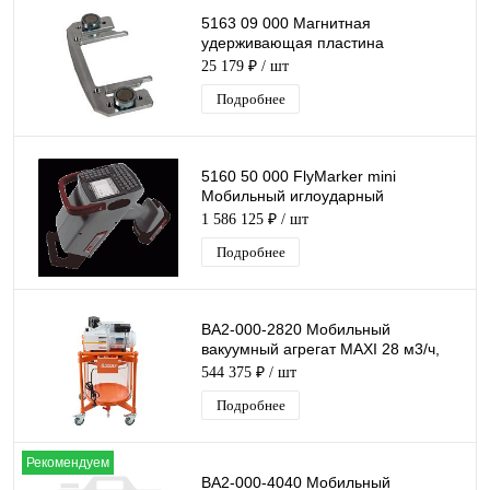
5163 09 000 Магнитная
удерживающая пластина
дляFlyMarker® mini 85x45.
25 179 ₽
/ шт
Магнитные прижимы
Подробнее
5160 50 000 FlyMarker mini
Мобильный иглоударный
маркиратор с рабочим окном
1 586 125 ₽
/ шт
65х30мм
Подробнее
ВА2-000-2820 Мобильный
вакуумный агрегат MAXI 28 м3/ч,
230В/1,1кВТ
544 375 ₽
/ шт
Подробнее
Рекомендуем
ВА2-000-4040 Мобильный