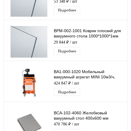
(рулон)
53 348 ₽
/ шт
Подробнее
ВРМ-002-1001 Коврик плоский для
вакуумного стола 1000*1000*1мм
(рулон)
29 844 ₽
/ шт
Подробнее
ВА1-000-1020 Мобильный
вакуумный агрегат MINI 10м3/ч,
230В/0,55кВт
424 847 ₽
/ шт
Подробнее
ВСА-102-4060 Желобковый
вакуумный стол 400х600 мм
470 786 ₽
/ шт