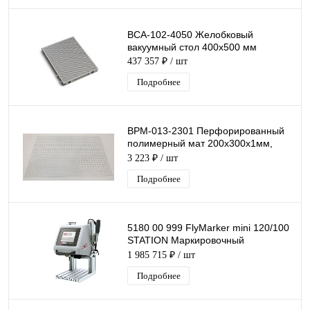
ВСА-102-4050 Желобковый
вакуумный стол 400х500 мм
437 357 ₽
/ шт
Подробнее
ВРМ-013-2301 Перфорированный
полимерный мат 200х300х1мм,
растр отверстий 10 мм.
3 223 ₽
/ шт
Подробнее
5180 00 999 FlyMarker mini 120/100
STATION Маркировочный
стационарный станок,
1 985 715 ₽
/ шт
электромагнитный, иглоударный.
Подробнее